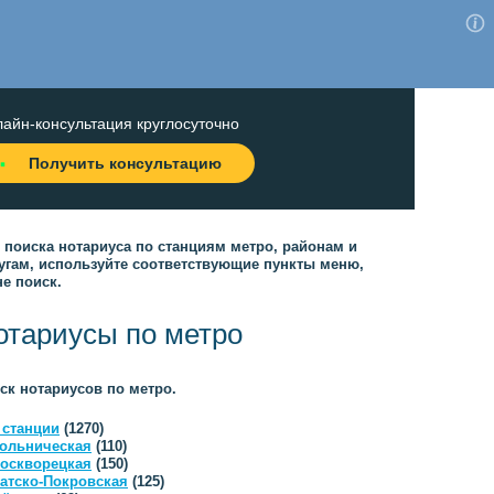
айн-консультация круглосуточно
Получить консультацию
 поиска нотариуса по станциям метро, районам и
угам, используйте соответствующие пункты меню,
не поиск.
отариусы по метро
ск нотариусов по метро.
 станции
(1270)
ольническая
(110)
оскворецкая
(150)
атско-Покровская
(125)