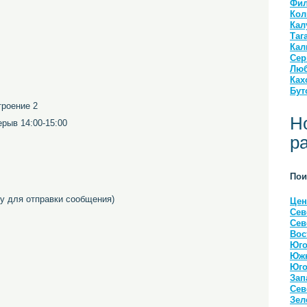
Фил
Кол
Кал
Таг
Кал
Сер
Люб
Ках
Бут
троение 2
Н
рерыв 14:00-15:00
р
Пои
 для отправки сообщения)
Цен
Сев
Сев
Вос
Юго
Южн
Юго
Зап
Сев
Зел