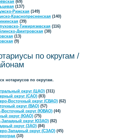
ёвская
(69)
ьцевая
(137)
ужско-Рижская
(149)
анско-Краснопресненская
(140)
ининская
(39)
пуховско-Тимирязевская
(116)
линско-Дмитровская
(38)
овская
(13)
овская
(9)
отариусы по округам /
айонам
ск нотариусов по округам.
тральный округ (ЦАО)
(311)
ерный округ (САО)
(83)
еро-Восточный округ (СВАО)
(62)
точный округ (ВАО)
(57)
-Восточный округ (ЮВАО)
(44)
ый округ (ЮАО)
(75)
-Западный округ ЮЗАО)
(82)
адный округ (ЗАО)
(84)
еро-Западный округ (СЗАО)
(45)
еноград
(10)