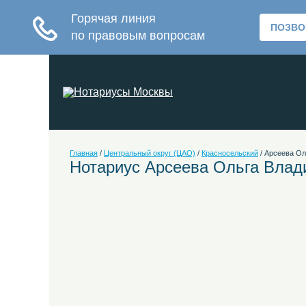
Главная
/
Центральный округ (ЦАО)
/
Красносельский
/
Арсеева Ол
Нотариус Арсеева Ольга Вла