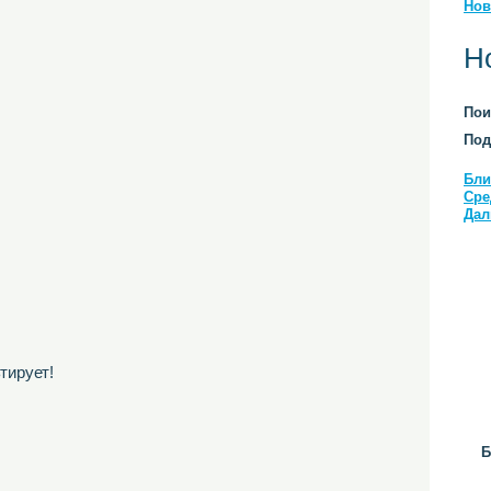
Нов
Н
Пои
Под
Бли
Сре
Дал
тирует!
Б