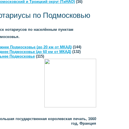
омосковский и Троицкий округ (ТиНАО)
(16)
отариусы по Подмосковью
ск нотариусов по населённым пунктам
московья.
жнее Подмосковье (до 20 км от МКАД)
(144)
днее Подмосковье (до 60 км от МКАД)
(132)
ьнее Подмосковье
(115)
ольшая государственная королевская печать, 1660
год, Франция