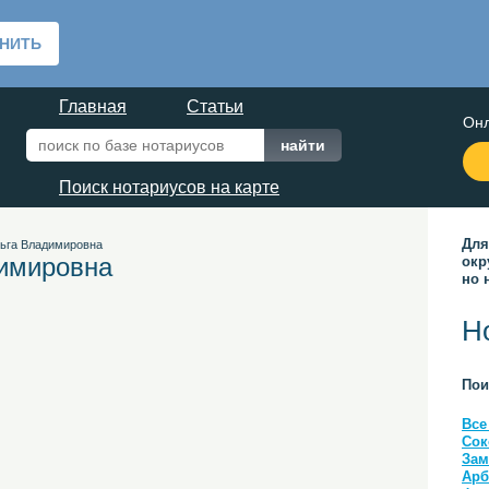
Главная
Статьи
Онл
Поиск нотариусов на карте
Для
ьга Владимировна
димировна
окр
но 
Н
Пои
Все
Сок
Зам
Арб