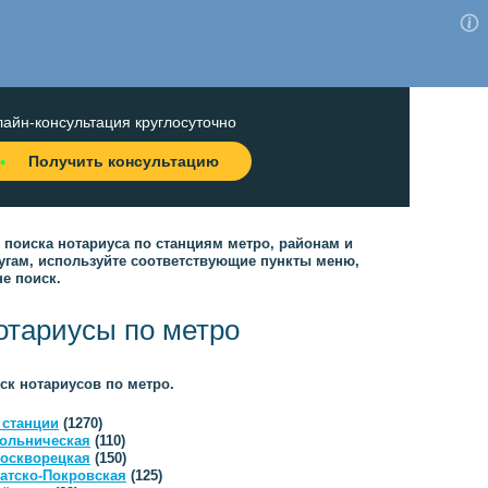
айн-консультация круглосуточно
Получить консультацию
 поиска нотариуса по станциям метро, районам и
угам, используйте соответствующие пункты меню,
не поиск.
отариусы по метро
ск нотариусов по метро.
 станции
(1270)
ольническая
(110)
оскворецкая
(150)
атско-Покровская
(125)