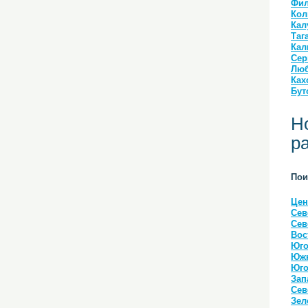
Фил
Кол
Кал
Таг
Кал
Сер
Люб
Ках
Бут
Н
р
Пои
Цен
Сев
Сев
Вос
Юго
Южн
Юго
Зап
Сев
Зел