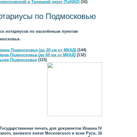
омосковский и Троицкий округ (ТиНАО)
(16)
отариусы по Подмосковью
ск нотариусов по населённым пунктам
московья.
жнее Подмосковье (до 20 км от МКАД)
(144)
днее Подмосковье (до 60 км от МКАД)
(132)
ьнее Подмосковье
(115)
Государственная печать для документов Иоанна IV
зного, великого князя Московского и всея Руси, 16