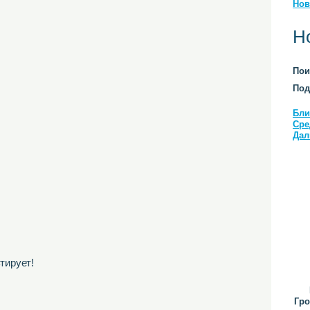
Нов
Н
Пои
Под
Бли
Сре
Дал
тирует!
Гро