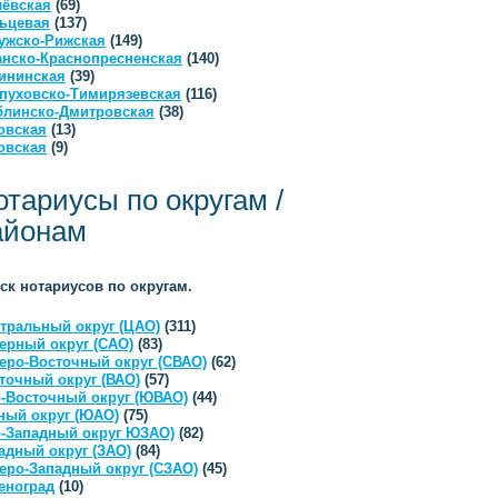
ёвская
(69)
ьцевая
(137)
ужско-Рижская
(149)
анско-Краснопресненская
(140)
ининская
(39)
пуховско-Тимирязевская
(116)
линско-Дмитровская
(38)
овская
(13)
овская
(9)
отариусы по округам /
айонам
ск нотариусов по округам.
тральный округ (ЦАО)
(311)
ерный округ (САО)
(83)
еро-Восточный округ (СВАО)
(62)
точный округ (ВАО)
(57)
-Восточный округ (ЮВАО)
(44)
ый округ (ЮАО)
(75)
-Западный округ ЮЗАО)
(82)
адный округ (ЗАО)
(84)
еро-Западный округ (СЗАО)
(45)
еноград
(10)