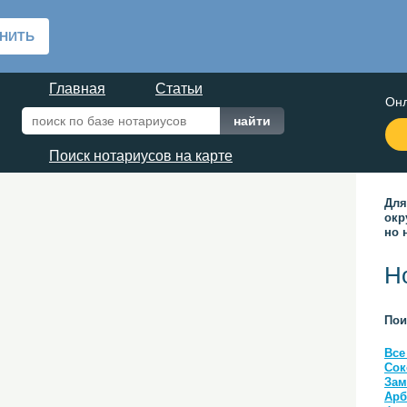
Главная
Статьи
Онл
Поиск нотариусов на карте
Для
окр
но 
Н
Пои
Все
Сок
Зам
Арб