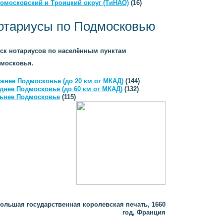
омосковский и Троицкий округ (ТиНАО)
(16)
отариусы по Подмосковью
ск нотариусов по населённым пунктам
московья.
жнее Подмосковье (до 20 км от МКАД)
(144)
днее Подмосковье (до 60 км от МКАД)
(132)
ьнее Подмосковье
(115)
ольшая государственная королевская печать, 1660
год, Франция