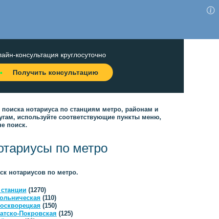
айн-консультация круглосуточно
Получить консультацию
 поиска нотариуса по станциям метро, районам и
угам, используйте соответствующие пункты меню,
не поиск.
отариусы по метро
ск нотариусов по метро.
 станции
(1270)
ольническая
(110)
оскворецкая
(150)
атско-Покровская
(125)