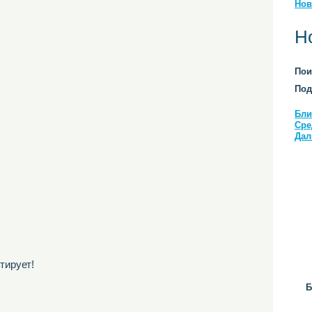
Нов
Н
Пои
Под
Бли
Сре
Дал
тирует!
Б