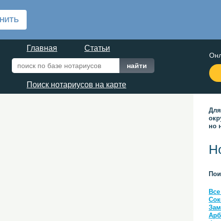
Главная
Статьи
Онл
Поиск нотариусов на карте
Для
окр
но 
Н
Пои
Все
Сок
Зам
Арб