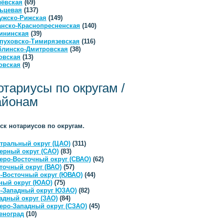
ёвская
(69)
ьцевая
(137)
ужско-Рижская
(149)
анско-Краснопресненская
(140)
ининская
(39)
пуховско-Тимирязевская
(116)
линско-Дмитровская
(38)
овская
(13)
овская
(9)
отариусы по округам /
айонам
ск нотариусов по округам.
тральный округ (ЦАО)
(311)
ерный округ (САО)
(83)
еро-Восточный округ (СВАО)
(62)
точный округ (ВАО)
(57)
-Восточный округ (ЮВАО)
(44)
ый округ (ЮАО)
(75)
-Западный округ ЮЗАО)
(82)
адный округ (ЗАО)
(84)
еро-Западный округ (СЗАО)
(45)
еноград
(10)