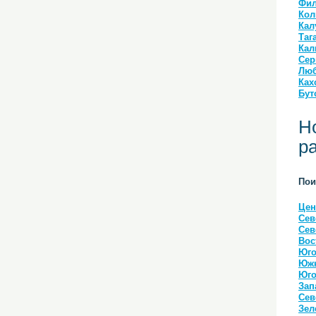
Фил
Кол
Кал
Таг
Кал
Сер
Люб
Ках
Бут
Н
р
Пои
Цен
Сев
Сев
Вос
Юго
Южн
Юго
Зап
Сев
Зел