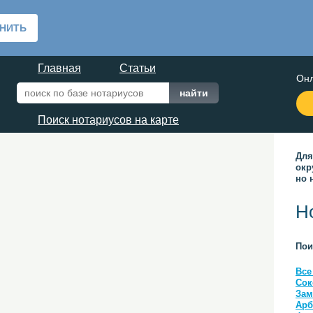
Главная
Статьи
Онл
Поиск нотариусов на карте
Для
окр
но 
Н
Пои
Все
Сок
Зам
Арб