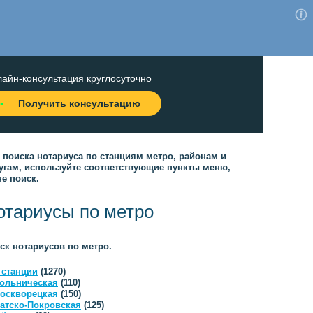
айн-консультация круглосуточно
Получить консультацию
 поиска нотариуса по станциям метро, районам и
угам, используйте соответствующие пункты меню,
не поиск.
отариусы по метро
ск нотариусов по метро.
 станции
(1270)
ольническая
(110)
оскворецкая
(150)
атско-Покровская
(125)