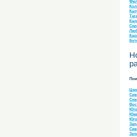
Фил
Кол
Кал
Таг
Кал
Сер
Люб
Ках
Бут
Н
р
Пои
Цен
Сев
Сев
Вос
Юго
Южн
Юго
Зап
Сев
Зел