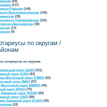
ёвская
(69)
ьцевая
(137)
ужско-Рижская
(149)
анско-Краснопресненская
(140)
ининская
(39)
пуховско-Тимирязевская
(116)
линско-Дмитровская
(38)
овская
(13)
овская
(9)
отариусы по округам /
айонам
ск нотариусов по округам.
тральный округ (ЦАО)
(311)
ерный округ (САО)
(83)
еро-Восточный округ (СВАО)
(62)
точный округ (ВАО)
(57)
-Восточный округ (ЮВАО)
(44)
ый округ (ЮАО)
(75)
-Западный округ ЮЗАО)
(82)
адный округ (ЗАО)
(84)
еро-Западный округ (СЗАО)
(45)
еноград
(10)