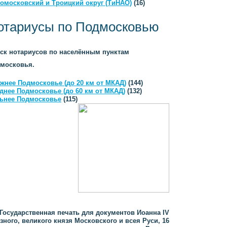
омосковский и Троицкий округ (ТиНАО)
(16)
отариусы по Подмосковью
ск нотариусов по населённым пунктам
московья.
жнее Подмосковье (до 20 км от МКАД)
(144)
днее Подмосковье (до 60 км от МКАД)
(132)
ьнее Подмосковье
(115)
Государственная печать для документов Иоанна IV
зного, великого князя Московского и всея Руси, 16