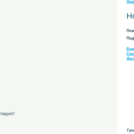
Нов
Н
Пои
Под
Бли
Сре
Дал
тирует!
Гро