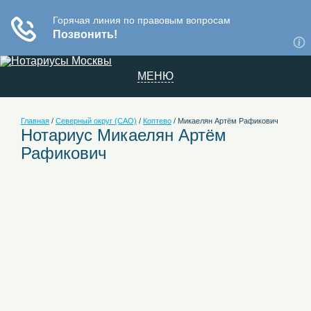
МЕНЮ
Главная
/
Северный округ (САО)
/
Коптево
/
Микаелян Артём Рафикович
Нотариус Микаелян Артём
Рафикович