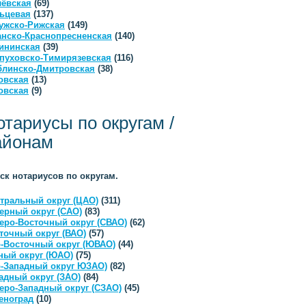
ёвская
(69)
ьцевая
(137)
ужско-Рижская
(149)
анско-Краснопресненская
(140)
ининская
(39)
пуховско-Тимирязевская
(116)
линско-Дмитровская
(38)
овская
(13)
овская
(9)
отариусы по округам /
айонам
ск нотариусов по округам.
тральный округ (ЦАО)
(311)
ерный округ (САО)
(83)
еро-Восточный округ (СВАО)
(62)
точный округ (ВАО)
(57)
-Восточный округ (ЮВАО)
(44)
ый округ (ЮАО)
(75)
-Западный округ ЮЗАО)
(82)
адный округ (ЗАО)
(84)
еро-Западный округ (СЗАО)
(45)
еноград
(10)