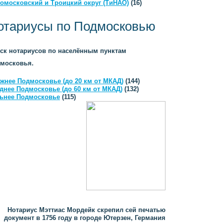
омосковский и Троицкий округ (ТиНАО)
(16)
отариусы по Подмосковью
ск нотариусов по населённым пунктам
московья.
жнее Подмосковье (до 20 км от МКАД)
(144)
днее Подмосковье (до 60 км от МКАД)
(132)
ьнее Подмосковье
(115)
Нотариус Мэттиас Мордейк скрепил сей печатью
документ в 1756 году в городе Ютерзен, Германия