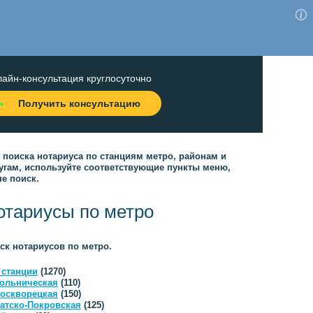
айн-консультация круглосуточно
Получить консультацию
 поиска нотариуса по станциям метро, районам и
угам, используйте соответствующие пункты меню,
не поиск.
отариусы по метро
ск нотариусов по метро.
 станции
(1270)
ольническая
(110)
оскворецкая
(150)
атско-Покровская
(125)