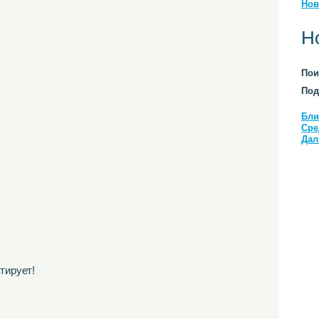
Нов
Н
Пои
Под
Бли
Сре
Дал
тирует!