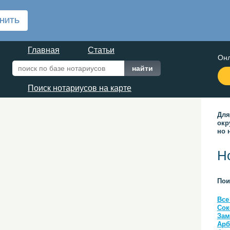
Главная
Статьи
Онл
Поиск нотариусов на карте
Для
окр
но 
Н
Пои
Все
Сок
Зам
Арб