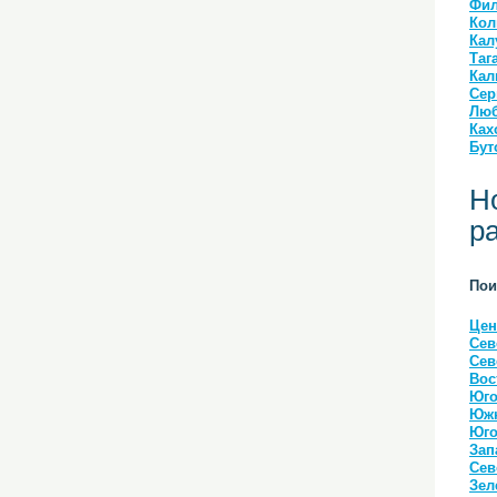
Фил
Кол
Кал
Таг
Кал
Сер
Люб
Ках
Бут
Н
р
Пои
Цен
Сев
Сев
Вос
Юго
Южн
Юго
Зап
Сев
Зел