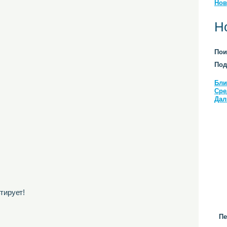
Нов
Н
Пои
Под
Бли
Сре
Дал
тирует!
Пе