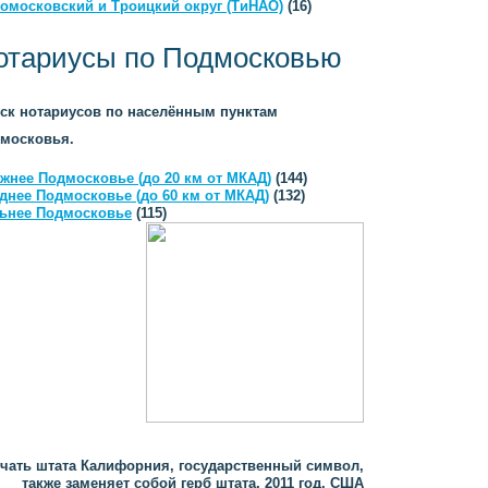
омосковский и Троицкий округ (ТиНАО)
(16)
отариусы по Подмосковью
ск нотариусов по населённым пунктам
московья.
жнее Подмосковье (до 20 км от МКАД)
(144)
днее Подмосковье (до 60 км от МКАД)
(132)
ьнее Подмосковье
(115)
чать штата Калифорния, государственный символ,
также заменяет собой герб штата, 2011 год, США