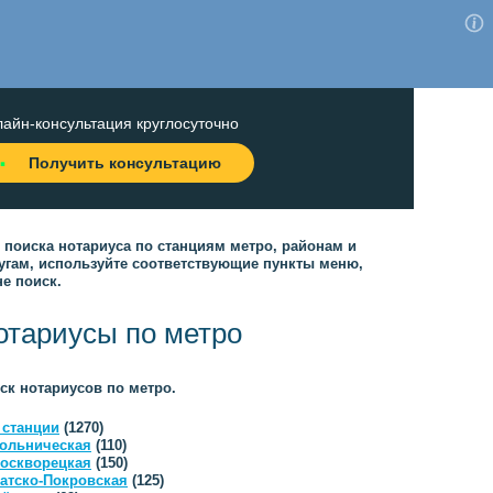
айн-консультация круглосуточно
Получить консультацию
 поиска нотариуса по станциям метро, районам и
угам, используйте соответствующие пункты меню,
не поиск.
отариусы по метро
ск нотариусов по метро.
 станции
(1270)
ольническая
(110)
оскворецкая
(150)
атско-Покровская
(125)