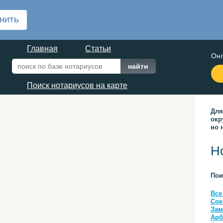
Главная
Статьи
Онл
Поиск нотариусов на карте
Для
окр
но 
Н
Пои
Все
Сок
Зам
Арб