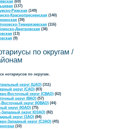
ёвская
(69)
ьцевая
(137)
ужско-Рижская
(149)
анско-Краснопресненская
(140)
ининская
(39)
пуховско-Тимирязевская
(116)
линско-Дмитровская
(38)
овская
(13)
овская
(9)
отариусы по округам /
айонам
ск нотариусов по округам.
тральный округ (ЦАО)
(311)
ерный округ (САО)
(83)
еро-Восточный округ (СВАО)
(62)
точный округ (ВАО)
(57)
-Восточный округ (ЮВАО)
(44)
ый округ (ЮАО)
(75)
-Западный округ ЮЗАО)
(82)
адный округ (ЗАО)
(84)
еро-Западный округ (СЗАО)
(45)
еноград
(10)