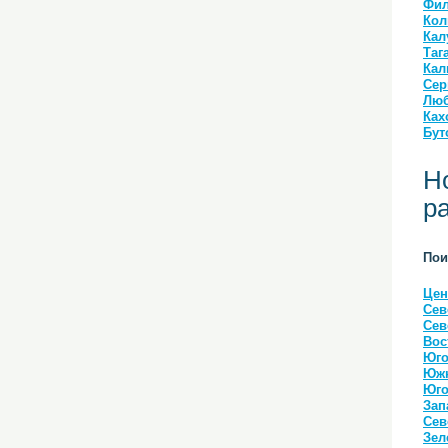
Фил
Кол
Кал
Таг
Кал
Сер
Люб
Ках
Бут
Н
р
Пои
Цен
Сев
Сев
Вос
Юго
Южн
Юго
Зап
Сев
Зел