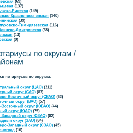
ёвская
(69)
ьцевая
(137)
ужско-Рижская
(149)
анско-Краснопресненская
(140)
ининская
(39)
пуховско-Тимирязевская
(116)
линско-Дмитровская
(38)
овская
(13)
овская
(9)
отариусы по округам /
айонам
ск нотариусов по округам.
тральный округ (ЦАО)
(311)
ерный округ (САО)
(83)
еро-Восточный округ (СВАО)
(62)
точный округ (ВАО)
(57)
-Восточный округ (ЮВАО)
(44)
ый округ (ЮАО)
(75)
-Западный округ ЮЗАО)
(82)
адный округ (ЗАО)
(84)
еро-Западный округ (СЗАО)
(45)
еноград
(10)