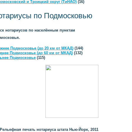
омосковский и Троицкий округ (ТиНАО)
(16)
отариусы по Подмосковью
ск нотариусов по населённым пунктам
московья.
жнее Подмосковье (до 20 км от МКАД)
(144)
днее Подмосковье (до 60 км от МКАД)
(132)
ьнее Подмосковье
(115)
Рельефная печать нотариуса штата Нью-Йорк, 2011