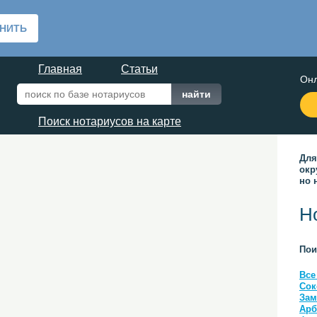
Главная
Статьи
Онл
Поиск нотариусов на карте
Для
окр
но 
Н
Пои
Все
Сок
Зам
Арб