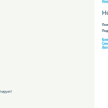
Нов
Н
Пои
Под
Бли
Сре
Дал
тирует!