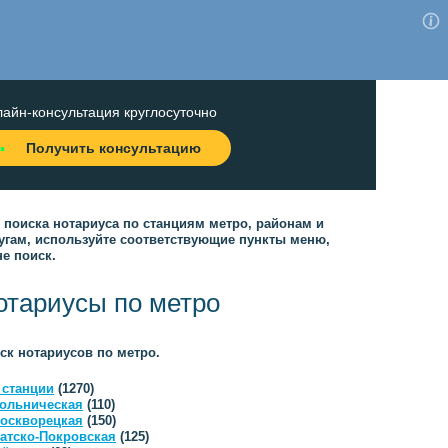
айн-консультация круглосуточно
Получить консультацию
 поиска нотариуса по станциям метро, районам и
угам, используйте соответствующие пункты меню,
не поиск.
отариусы по метро
ск нотариусов по метро.
 станции
(1270)
ольническая
(110)
оскворецкая
(150)
атско-Покровская
(125)