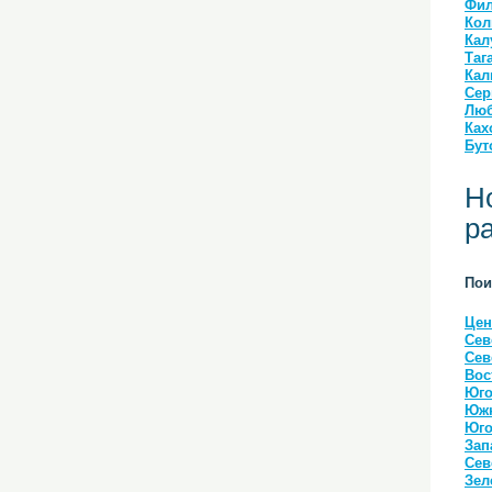
Фил
Кол
Кал
Таг
Кал
Сер
Люб
Ках
Бут
Н
р
Пои
Цен
Сев
Сев
Вос
Юго
Южн
Юго
Зап
Сев
Зел