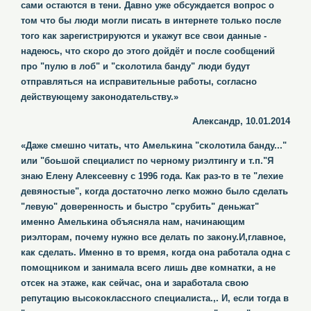
сами остаются в тени. Давно уже обсуждается вопрос о
том что бы люди могли писать в интернете только после
того как зарегистрируются и укажут все свои данные -
надеюсь, что скоро до этого дойдёт и после сообщений
про "пулю в лоб" и "сколотила банду" люди будут
отправляться на исправительные работы, согласно
действующему законодательству.»
Александр, 10.01.2014
«Даже смешно читать, что Амелькина "сколотила банду..."
или "боьшой специалист по черному риэлтингу и т.п."Я
знаю Елену Алексеевну с 1996 года. Как раз-то в те "лехие
девяностые", когда достаточно легко можно было сделать
"левую" доверенность и быстро "срубить" деньжат"
именно Амелькина объясняла нам, начинающим
риэлторам, почему нужно все делать по закону.И,главное,
как сделать. Именно в то время, когда она работала одна с
помощником и занимала всего лишь две комнатки, а не
отсек на этаже, как сейчас, она и заработала свою
репутацию высококлассного специалиста.,. И, если тогда в