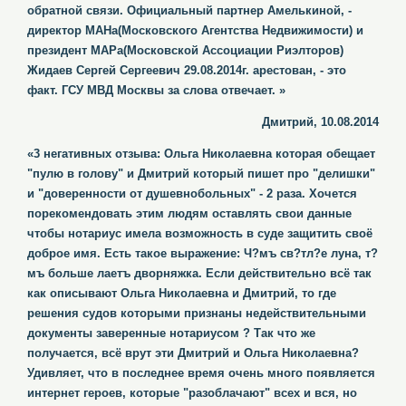
обратной связи. Официальный партнер Амелькиной, -
директор МАНа(Московского Агентства Недвижимости) и
президент МАРа(Московской Ассоциации Риэлторов)
Жидаев Сергей Сергеевич 29.08.2014г. арестован, - это
факт. ГСУ МВД Москвы за слова отвечает. »
Дмитрий, 10.08.2014
«3 негативных отзыва: Ольга Николаевна которая обещает
"пулю в голову" и Дмитрий который пишет про "делишки"
и "доверенности от душевнобольных" - 2 раза. Хочется
порекомендовать этим людям оставлять свои данные
чтобы нотариус имела возможность в суде защитить своё
доброе имя. Есть такое выражение: Ч?мъ св?тл?е луна, т?
мъ больше лаетъ дворняжка. Если действительно всё так
как описывают Ольга Николаевна и Дмитрий, то где
решения судов которыми признаны недействительными
документы заверенные нотариусом ? Так что же
получается, всё врут эти Дмитрий и Ольга Николаевна?
Удивляет, что в последнее время очень много появляется
интернет героев, которые "разоблачают" всех и вся, но