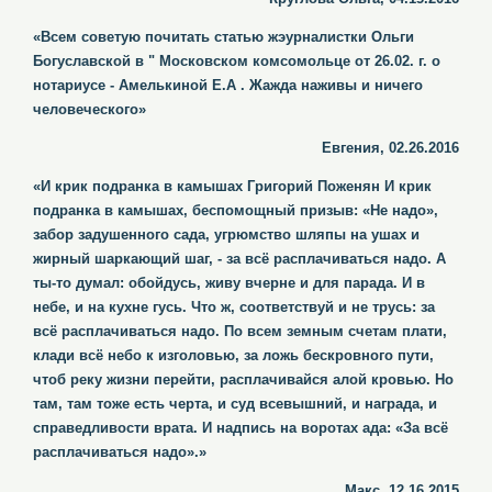
«Всем советую почитать статью жэурналистки Ольги
Богуславской в " Московском комсомольце от 26.02. г. о
нотариусе - Амелькиной Е.А . Жажда наживы и ничего
человеческого»
Евгения, 02.26.2016
«И крик подранка в камышах Григорий Поженян И крик
подранка в камышах, беспомощный призыв: «Не надо»,
забор задушенного сада, угрюмство шляпы на ушах и
жирный шаркающий шаг, - за всё расплачиваться надо. А
ты-то думал: обойдусь, живу вчерне и для парада. И в
небе, и на кухне гусь. Что ж, соответствуй и не трусь: за
всё расплачиваться надо. По всем земным счетам плати,
клади всё небо к изголовью, за ложь бескровного пути,
чтоб реку жизни перейти, расплачивайся алой кровью. Но
там, там тоже есть черта, и суд всевышний, и награда, и
справедливости врата. И надпись на воротах ада: «За всё
расплачиваться надо».»
Макс, 12.16.2015