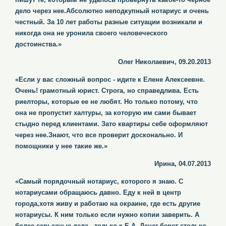
дело через нее.Абсолютно неподкупный нотариус и очень
честный. За 10 лет работы разные ситуации возникали и
никогда она не уронила своего человеческого
достоинства.»
Олег Николаевич, 09.20.2013
«Если у вас сложный вопрос - идите к Елене Алексеевне.
Очень! грамотный юрист. Строга, но справедлива. Есть
риелторы, которые ее не любят. Но только потому, что
она не пропустит халтуры, за которую им сами бывает
стыдно перед клиентами. Зато квартиры себе оформляют
через нее.Знают, что все проверит досконально. И
помощники у нее такие же.»
Ирина, 04.07.2013
«Самый порядочный нотариус, которого я знаю. С
нотариусами обращаюсь давно. Еду к ней в центр
города,хотя живу и работаю на окраине, где есть другие
нотариусы. К ним только если нужно копии заверить. А
более серьезные дела - только к Е.А. Денег берет столько