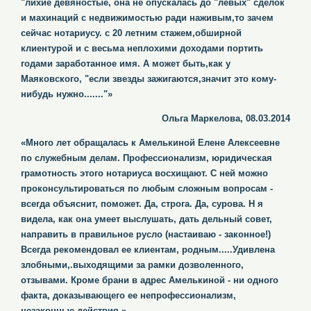
"лихие девяностые, она не опускалась до "левых" сделок
и махинаций с недвижимостью ради наживым,то зачем
сейчас нотариусу. с 20 летним стажем,обширной
клиентурой и с весьма неплохими доходами портить
годами заработанное имя. А может быть,как у
Маяковского, "если звезды зажигаются,значит это кому-
нибудь нужно......."»
Ольга Маркелова, 08.03.2014
«Много лет обращалась к Амелькиной Елене Алексеевне
по служебным делам. Профессионализм, юридическая
грамотность этого нотариуса восхищают. С ней можно
проконсультироваться по любым сложным вопросам -
всегда объяснит, поможет. Да, строга. Да, сурова. Н я
видела, как она умеет выслушать, дать дельный совет,
направить в правильное русло (настаиваю - законное!)
Всегда рекомендовал ее клиентам, родным.....Удивлена
злобными,.выходящими за рамки дозволенного,
отзывами. Кроме брани в адрес Амелькиной - ни одного
факта, доказывающего ее непрофессионализм,
незаконные действия.»