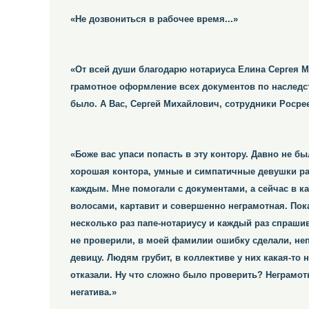
«Не дозвониться в рабочее время...»
«От всей души благодарю нотариуса Елина Сергея М
грамотное оформление всех документов по наследст
было. А Вас, Сергей Михайлович, сотрудники Росрее
«Боже вас упаси попасть в эту контору. Давно не б
хорошая контора, умные и симпатичные девушки ра
каждым. Мне помогали с документами, а сейчас в к
волосами, картавит и совершенно неграмотная. Пок
несколько раз папе-нотариусу и каждый раз спрашив
не проверили, в моей фамилии ошибку сделали, не
девицу. Людям грубит, в коллективе у них какая-то 
отказали. Ну что сложно было проверить? Неграмотн
негатива.»