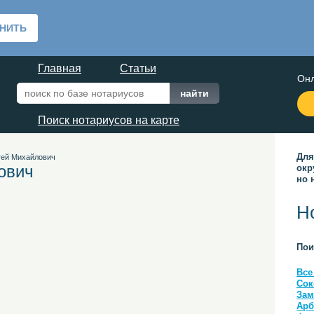
Главная
Статьи
Онл
Поиск нотариусов на карте
Для
гей Михайлович
ович
окр
но 
Н
Пои
Все
Сок
Зам
Арб