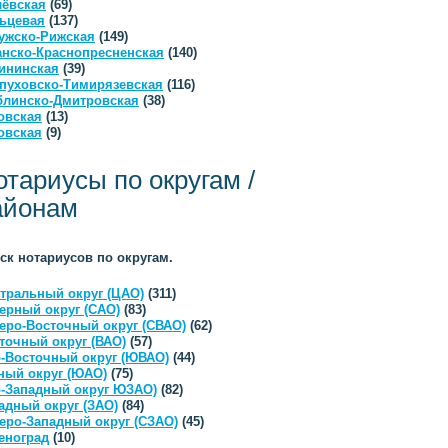
ёвская
(69)
ьцевая
(137)
ужско-Рижская
(149)
анско-Краснопресненская
(140)
ининская
(39)
пуховско-Тимирязевская
(116)
линско-Дмитровская
(38)
овская
(13)
овская
(9)
отариусы по округам /
айонам
ск нотариусов по округам.
тральный округ (ЦАО)
(311)
ерный округ (САО)
(83)
еро-Восточный округ (СВАО)
(62)
точный округ (ВАО)
(57)
-Восточный округ (ЮВАО)
(44)
ый округ (ЮАО)
(75)
-Западный округ ЮЗАО)
(82)
адный округ (ЗАО)
(84)
еро-Западный округ (СЗАО)
(45)
еноград
(10)