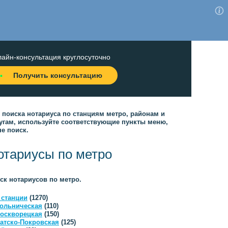
айн-консультация круглосуточно
Получить консультацию
 поиска нотариуса по станциям метро, районам и
угам, используйте соответствующие пункты меню,
не поиск.
отариусы по метро
ск нотариусов по метро.
 станции
(1270)
ольническая
(110)
оскворецкая
(150)
атско-Покровская
(125)