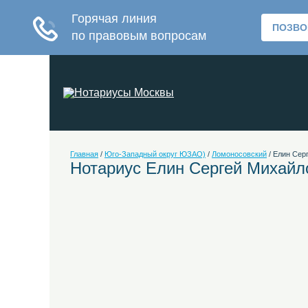
Главная
/
Юго-Западный округ ЮЗАО)
/
Ломоносовский
/
Елин Сер
Нотариус Елин Сергей Михайл