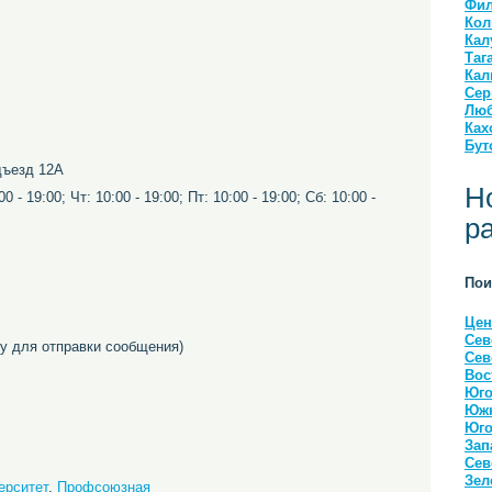
Фил
Кол
Кал
Таг
Кал
Сер
Люб
Ках
Бут
одъезд 12А
Н
0 - 19:00; Чт: 10:00 - 19:00; Пт: 10:00 - 19:00; Сб: 10:00 -
р
Пои
Цен
Сев
 для отправки сообщения)
Сев
Вос
Юго
Южн
Юго
Зап
Сев
Зел
ерситет
,
Профсоюзная