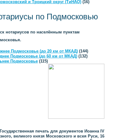
омосковский и Троицкий округ (ТиНАО)
(16)
отариусы по Подмосковью
ск нотариусов по населённым пунктам
московья.
жнее Подмосковье (до 20 км от МКАД)
(144)
днее Подмосковье (до 60 км от МКАД)
(132)
ьнее Подмосковье
(115)
Государственная печать для документов Иоанна IV
зного, великого князя Московского и всея Руси, 16