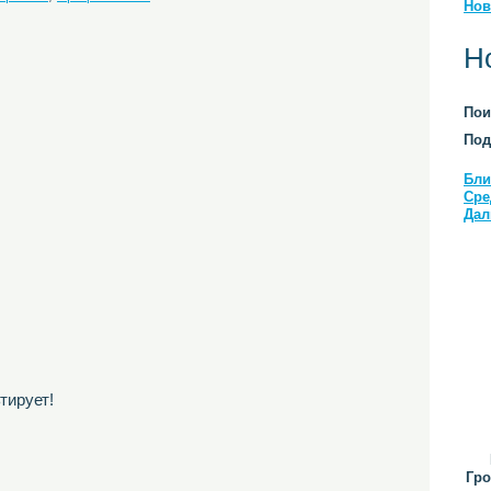
Нов
Н
Пои
Под
Бли
Сре
Дал
тирует!
Гро