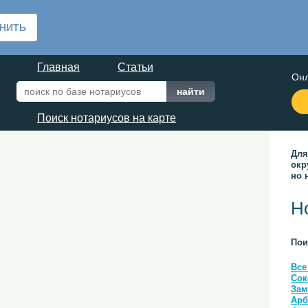
Главная
Статьи
Онл
Поиск нотариусов на карте
Для
окр
но 
Н
Пои
Все
Сок
Зам
Арб