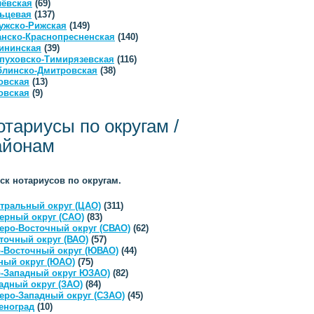
ёвская
(69)
ьцевая
(137)
ужско-Рижская
(149)
анско-Краснопресненская
(140)
ининская
(39)
пуховско-Тимирязевская
(116)
линско-Дмитровская
(38)
овская
(13)
овская
(9)
отариусы по округам /
айонам
ск нотариусов по округам.
тральный округ (ЦАО)
(311)
ерный округ (САО)
(83)
еро-Восточный округ (СВАО)
(62)
точный округ (ВАО)
(57)
-Восточный округ (ЮВАО)
(44)
ый округ (ЮАО)
(75)
-Западный округ ЮЗАО)
(82)
адный округ (ЗАО)
(84)
еро-Западный округ (СЗАО)
(45)
еноград
(10)