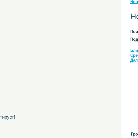
Нов
Н
Пои
Под
Бли
Сре
Дал
тирует!
Гро