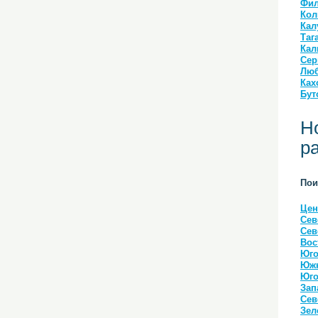
Фил
Кол
Кал
Таг
Кал
Сер
Люб
Ках
Бут
Н
р
Пои
Цен
Сев
Сев
Вос
Юго
Южн
Юго
Зап
Сев
Зел