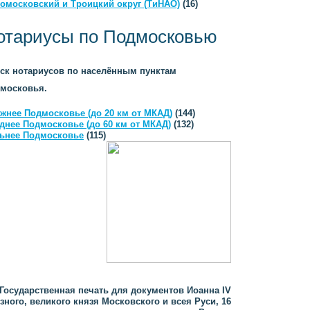
омосковский и Троицкий округ (ТиНАО)
(16)
отариусы по Подмосковью
ск нотариусов по населённым пунктам
московья.
жнее Подмосковье (до 20 км от МКАД)
(144)
днее Подмосковье (до 60 км от МКАД)
(132)
ьнее Подмосковье
(115)
Государственная печать для документов Иоанна IV
зного, великого князя Московского и всея Руси, 16