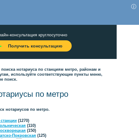
айн-консультация круглосуточно
Получить консультацию
 поиска нотариуса по станциям метро, районам и
угам, используйте соответствующие пункты меню,
не поиск.
отариусы по метро
ск нотариусов по метро.
 станции
(1270)
ольническая
(110)
оскворецкая
(150)
атско-Покровская
(125)