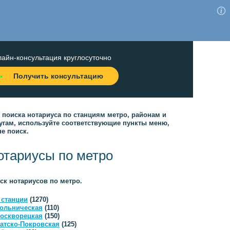
айн-консультация круглосуточно
Получить консультацию
 поиска нотариуса по станциям метро, районам и
угам, используйте соответствующие пункты меню,
не поиск.
отариусы по метро
ск нотариусов по метро.
 станции
(1270)
ольническая
(110)
оскворецкая
(150)
атско-Покровская
(125)