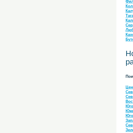
Фил
Кол
Кал
Таг
Кал
Сер
Люб
Ках
Бут
Н
р
Пои
Цен
Сев
Сев
Вос
Юго
Южн
Юго
Зап
Сев
Зел