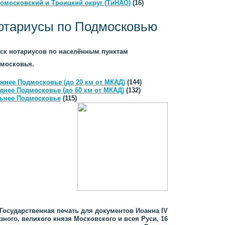
омосковский и Троицкий округ (ТиНАО)
(16)
отариусы по Подмосковью
ск нотариусов по населённым пунктам
московья.
жнее Подмосковье (до 20 км от МКАД)
(144)
днее Подмосковье (до 60 км от МКАД)
(132)
ьнее Подмосковье
(115)
Государственная печать для документов Иоанна IV
зного, великого князя Московского и всея Руси, 16