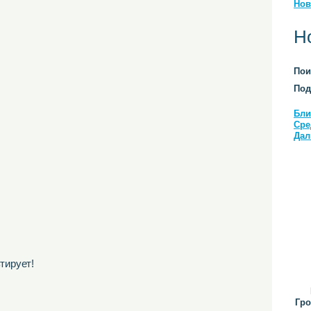
Нов
Н
Пои
Под
Бли
Сре
Дал
тирует!
Гро