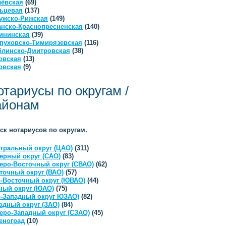
ёвская
(69)
ьцевая
(137)
ужско-Рижская
(149)
анско-Краснопресненская
(140)
ининская
(39)
пуховско-Тимирязевская
(116)
линско-Дмитровская
(38)
овская
(13)
овская
(9)
отариусы по округам /
айонам
ск нотариусов по округам.
тральный округ (ЦАО)
(311)
ерный округ (САО)
(83)
еро-Восточный округ (СВАО)
(62)
точный округ (ВАО)
(57)
-Восточный округ (ЮВАО)
(44)
ый округ (ЮАО)
(75)
-Западный округ ЮЗАО)
(82)
адный округ (ЗАО)
(84)
еро-Западный округ (СЗАО)
(45)
еноград
(10)