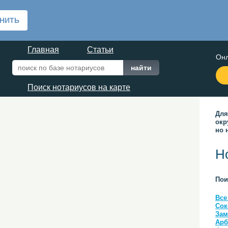
Главная
Статьи
Онл
Поиск нотариусов на карте
Для
окр
но 
Н
Пои
Все
Сок
Зам
Арб