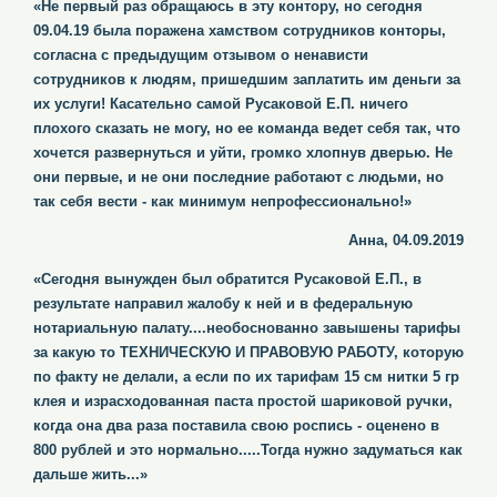
«Не первый раз обращаюсь в эту контору, но сегодня
09.04.19 была поражена хамством сотрудников конторы,
согласна с предыдущим отзывом о ненависти
сотрудников к людям, пришедшим заплатить им деньги за
их услуги! Касательно самой Русаковой Е.П. ничего
плохого сказать не могу, но ее команда ведет себя так, что
хочется развернуться и уйти, громко хлопнув дверью. Не
они первые, и не они последние работают с людьми, но
так себя вести - как минимум непрофессионально!»
Анна, 04.09.2019
«Сегодня вынужден был обратится Русаковой Е.П., в
результате направил жалобу к ней и в федеральную
нотариальную палату....необоснованно завышены тарифы
за какую то ТЕХНИЧЕСКУЮ И ПРАВОВУЮ РАБОТУ, которую
по факту не делали, а если по их тарифам 15 см нитки 5 гр
клея и израсходованная паста простой шариковой ручки,
когда она два раза поставила свою роспись - оценено в
800 рублей и это нормально.....Тогда нужно задуматься как
дальше жить...»