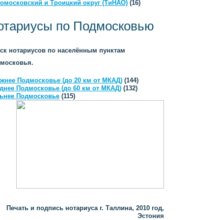
омосковский и Троицкий округ (ТиНАО)
(16)
отариусы по Подмосковью
ск нотариусов по населённым пунктам
московья.
жнее Подмосковье (до 20 км от МКАД)
(144)
днее Подмосковье (до 60 км от МКАД)
(132)
ьнее Подмосковье
(115)
Печать и подпись нотариуса г. Таллина, 2010 год,
Эстония