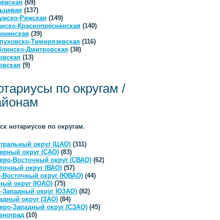
ёвская
(69)
ьцевая
(137)
ужско-Рижская
(149)
анско-Краснопресненская
(140)
ининская
(39)
пуховско-Тимирязевская
(116)
линско-Дмитровская
(38)
овская
(13)
овская
(9)
отариусы по округам /
айонам
ск нотариусов по округам.
тральный округ (ЦАО)
(311)
ерный округ (САО)
(83)
еро-Восточный округ (СВАО)
(62)
точный округ (ВАО)
(57)
-Восточный округ (ЮВАО)
(44)
ый округ (ЮАО)
(75)
-Западный округ ЮЗАО)
(82)
адный округ (ЗАО)
(84)
еро-Западный округ (СЗАО)
(45)
еноград
(10)