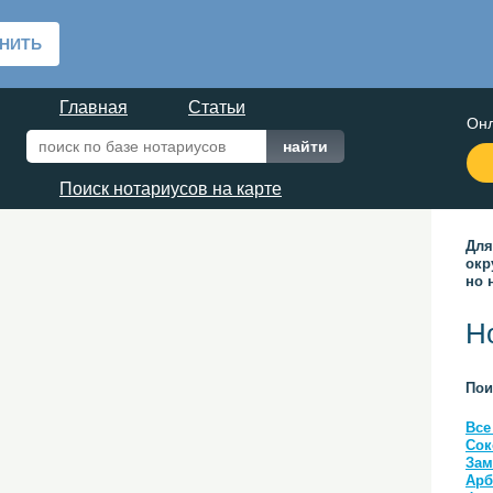
Главная
Статьи
Онл
Поиск нотариусов на карте
Для
окр
но 
Н
Пои
Все
Сок
Зам
Арб