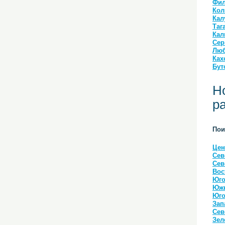
Фил
Кол
Кал
Таг
Кал
Сер
Люб
Ках
Бут
Н
р
Пои
Цен
Сев
Сев
Вос
Юго
Южн
Юго
Зап
Сев
Зел