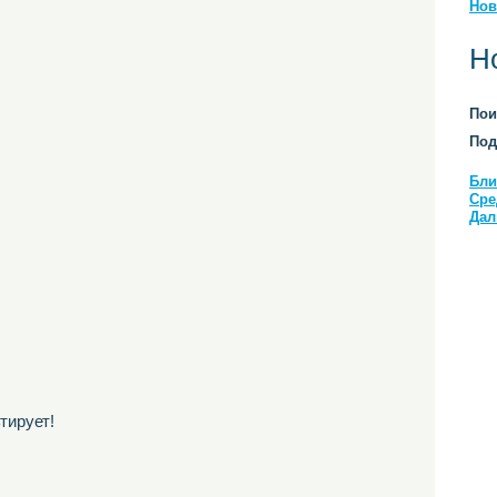
Нов
Н
Пои
Под
Бли
Сре
Дал
тирует!