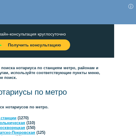
айн-консультация круглосуточно
Получить консультацию
 поиска нотариуса по станциям метро, районам и
угам, используйте соответствующие пункты меню,
не поиск.
отариусы по метро
ск нотариусов по метро.
 станции
(1270)
ольническая
(110)
оскворецкая
(150)
атско-Покровская
(125)