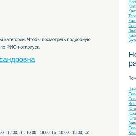
Фил
Кол
Кал
Таг
Кал
Сер
Люб
Ках
й категории. Чтобы посмотреть подробную
Бут
 по ФИО нотариуса.
Н
сандровна
р
Пои
Цен
Сев
Сев
Вос
Юго
Южн
Юго
Зап
Сев
0 - 18:00; Чт: 10:00 - 18:00; Пт: 10:00 - 18:00; Сб:
Зел