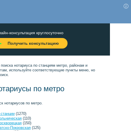
айн-консультация круглосуточно
Получить консультацию
 поиска нотариуса по станциям метро, районам и
угам, используйте соответствующие пункты меню, но
оиск.
отариусы по метро
ск нотариусов по метро.
 станции
(1270)
ольническая
(110)
оскворецкая
(150)
атско-Покровская
(125)