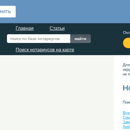
Главная
Статьи
Онл
Поиск нотариусов на карте
Для
окр
не п
Н
Пои
Все
Сок
Зам
Арб