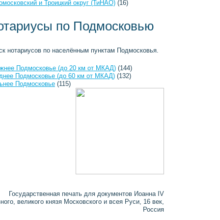
омосковский и Троицкий округ (ТиНАО)
(16)
отариусы по Подмосковью
ск нотариусов по населённым пунктам Подмосковья.
жнее Подмосковье (до 20 км от МКАД)
(144)
днее Подмосковье (до 60 км от МКАД)
(132)
ьнее Подмосковье
(115)
Государственная печать для документов Иоанна IV
зного, великого князя Московского и всея Руси, 16 век,
Россия