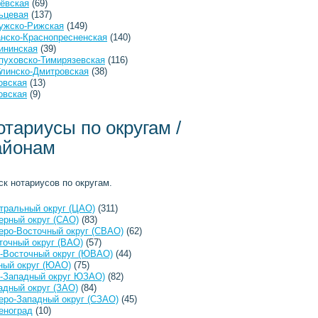
ёвская
(69)
ьцевая
(137)
ужско-Рижская
(149)
анско-Краснопресненская
(140)
ининская
(39)
пуховско-Тимирязевская
(116)
линско-Дмитровская
(38)
овская
(13)
овская
(9)
отариусы по округам /
айонам
ск нотариусов по округам.
тральный округ (ЦАО)
(311)
ерный округ (САО)
(83)
еро-Восточный округ (СВАО)
(62)
точный округ (ВАО)
(57)
-Восточный округ (ЮВАО)
(44)
ый округ (ЮАО)
(75)
-Западный округ ЮЗАО)
(82)
адный округ (ЗАО)
(84)
еро-Западный округ (СЗАО)
(45)
еноград
(10)